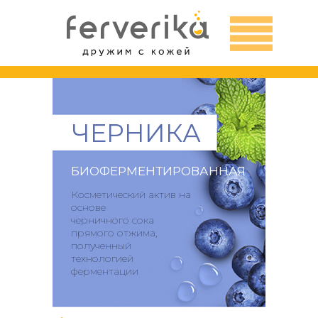
ЧЕРНИКА
БИОФЕРМЕНТИРОВАННАЯ
Косметический актив на
основе
черничного сока
прямого отжима,
полученный
технологией
ферментации