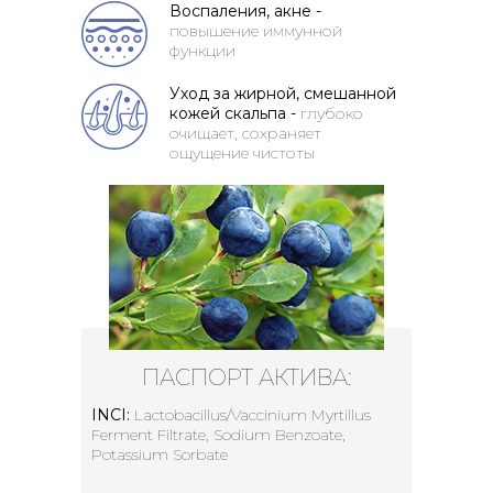
Воспаления, акне -
повышение иммунной
функции
Уход за жирной, смешанной
кожей скальпа -
глубоко
очищает, сохраняет
ощущение чистоты
ПАСПОРТ АКТИВА:
INCI:
Lactobacillus/Vaccinium Myrtillus
Ferment Filtrate, Sodium Benzoate,
Potassium Sorbate