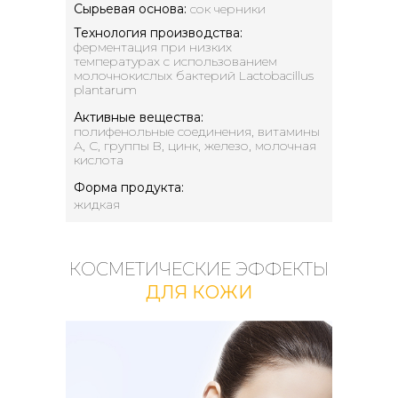
Сырьевая основа:
сок черники
Технология производства:
ферментация при низких
температурах с использованием
молочнокислых бактерий Lactobacillus
plantarum
Активные вещества:
полифенольные соединения, витамины
А, С, группы B, цинк, железо, молочная
кислота
Форма продукта:
жидкая
КОСМЕТИЧЕСКИЕ ЭФФЕКТЫ
ДЛЯ КОЖИ