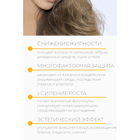
СНИЖЕНИЕ ЖИРНОСТИ
очищает волосы от излишков себума,
укладочных средств, пыли и пота
МНОГОФАКТОРНАЯ ЗАЩИТА
защищает от вредного воздействия
окружающей среды, последствий
стресса и усталости
УСИЛЕНИЕ РОСТА
питает волосяные фолликулы,
стимулирует микроциркуляцию,
предотвращает их выпадение
ЭСТЕТИЧЕСКИЙ ЭФФЕКТ
улучшение внешнего вида, возвращение
блеска, гладкости, сияния