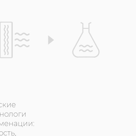
ские
хнологи
рменации:
сть,