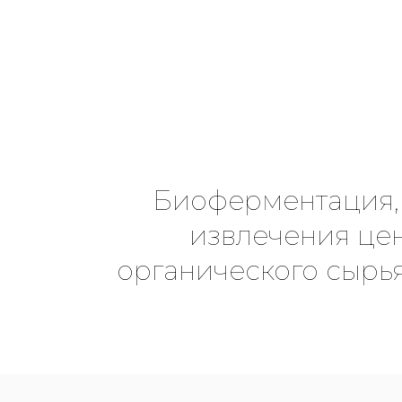
Биоферментация, 
извлечения це
органического сырь