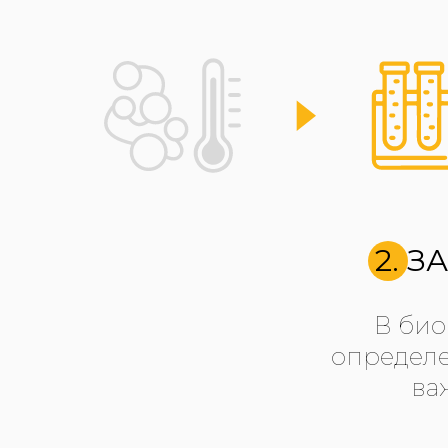
2. 
В био
определе
ва