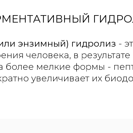
РМЕНТАТИВНЫЙ ГИДРО
или энзимный) гидролиз
- э
ния человека, в результате
а более мелкие формы - пеп
кратно увеличивает их биодо