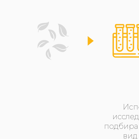
Исп
исслед
подбираю
вид