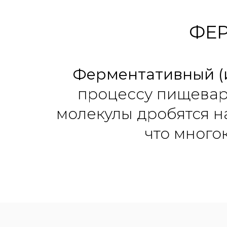
ФЕ
Ферментативный (
процессу пищеваре
молекулы дробятся н
что много